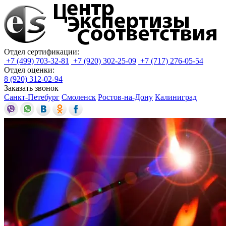
Отдел сертификации:
+7 (499) 703-32-81
+7 (920) 302-25-09
+7 (717) 276-05-54
Отдел оценки:
8 (920) 312-02-94
Заказать звонок
Санкт-Петебург
Смоленск
Ростов-на-Дону
Калиниград