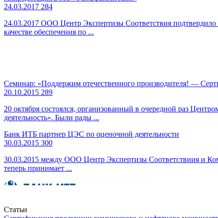
24.03.2017
284
24.03.2017 ООО Центр Экспертизы Соответствия подтвердило 
качестве обеспечения по ...
Семинар: «Поддержим отечественного производителя! — Серт
20.10.2015
289
20 октября состоялся, организованный в очередной раз Центр
деятельность». Были рады ...
Банк ИТБ партнер ЦЭС по оценочной деятельности
30.03.2015
300
30.03.2015 между ООО Центр Экспертизы Соответствиия и К
теперь принимает ...
Статьи