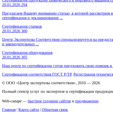
Сертификация продукции химического и нефтяного машиност
20.01.2026
294
Предлагаем Вашему вниманию статью, в которой рассмотрим в
сертификация и декларирование ...
Сертификация станков
20.01.2026
300
Центр Экспертизы Соответствия специализируется на предоста
и законодательных ...
Сертификация оборудования
20.01.2026
305
Наш центр по сертификации готов предложить свою помощь в в
Сертификация соответствия ГОСТ Р/ТР
,
Регистрация техничес
© ООО «Центр экспертизы соответствия», 2010 — 2026
Полный спектр услуг по экспертизе и сертификации продукци
Web-canape —
быстрое создание сайтов
и
продвижение
Главная
|
Карта сайта
|
Обратная связь