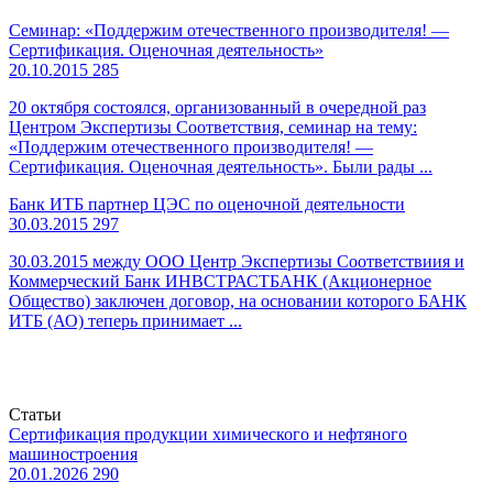
Семинар: «Поддержим отечественного производителя! —
Сертификация. Оценочная деятельность»
20.10.2015
285
20 октября состоялся, организованный в очередной раз
Центром Экспертизы Соответствия, семинар на тему:
«Поддержим отечественного производителя! —
Сертификация. Оценочная деятельность». Были рады ...
Банк ИТБ партнер ЦЭС по оценочной деятельности
30.03.2015
297
30.03.2015 между ООО Центр Экспертизы Соответствиия и
Коммерческий Банк ИНВСТРАСТБАНК (Акционерное
Общество) заключен договор, на основании которого БАНК
ИТБ (АО) теперь принимает ...
Статьи
Сертификация продукции химического и нефтяного
машиностроения
20.01.2026
290