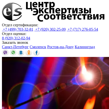
Отдел сертификации:
+7 (499) 703-32-81
+7 (920) 302-25-09
+7 (717) 276-05-54
Отдел оценки:
8 (920) 312-02-94
Заказать звонок
Санкт-Петебург
Смоленск
Ростов-на-Дону
Калиниград