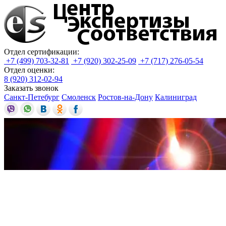
Отдел сертификации:
+7 (499) 703-32-81
+7 (920) 302-25-09
+7 (717) 276-05-54
Отдел оценки:
8 (920) 312-02-94
Заказать звонок
Санкт-Петебург
Смоленск
Ростов-на-Дону
Калиниград